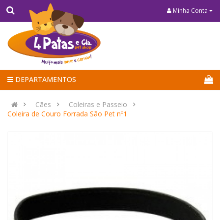
Minha Conta
DEPARTAMENTOS
Cães
Coleiras e Passeio
Coleira de Couro Forrada São Pet nº1