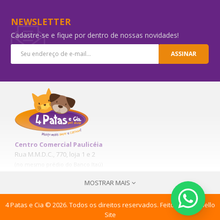
NEWSLETTER
Cadastre-se e fique por dentro de nossas novidades!
ASSINAR
Alantol 60g
R$71,16
Centro Comercial Paulicéia
R$74,90
Rua M.M.D.C., 770, loja 1 e 2
(no mesmo prédio do Banco Itaú)
COMPRAR
Paulicéia – S.B.C. - SP
MOSTRAR MAIS
(11) 4178-6461
(11) 9 6164-0027
(11) 9 1602-0027
4 Patas e Cia © 2026. Todos os direitos reservados. Feito com
♥
|
Hello
contato@4patasecia.com.br
Site