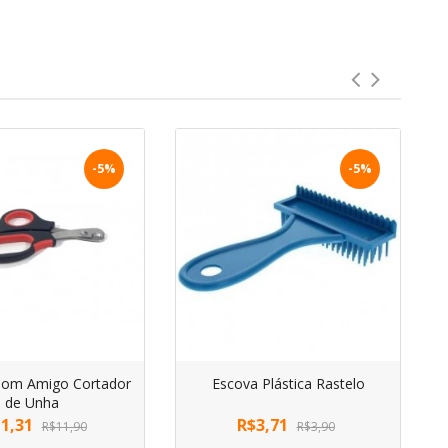
-5%
-5%
Bom Amigo Cortador
Escova Plástica Rastelo
de Unha
1,31
R$3,71
R$11,90
R$3,90