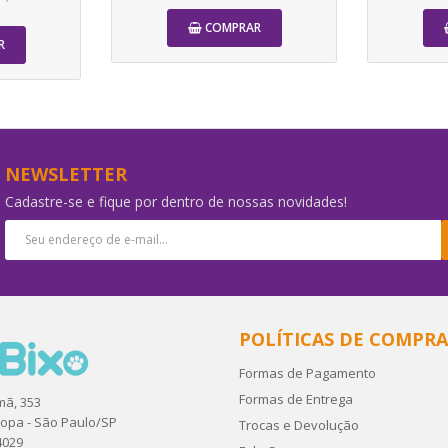
COMPRAR
R
-5%
-5%
NEWSLETTER
Cadastre-se e fique por dentro de nossas novidades!
mg
Alcort 5mg
Ale
POLÍTICAS DE COMPRA
Formas de Pagamento
R$25,56
R$6
58,90
R$26,90
Formas de Entrega
mã, 353
ropa - São Paulo/SP
Trocas e Devolução
R
COMPRAR
4029