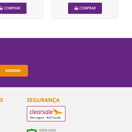
COMPRAR
COMPRAR
-5%
-5%
ASSINAR
rgovet c 0,7mg
Alergovet c 1,4mg
S
SEGURANÇA
1,66
R$81,61
R$64,90
R$85,90
COMPRAR
COMPRAR