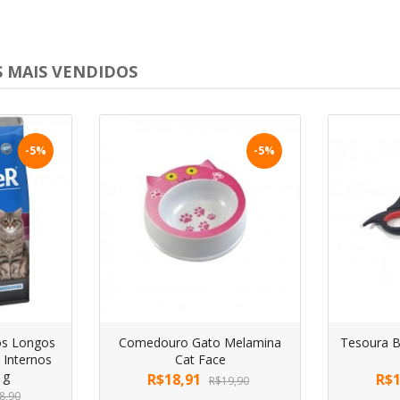
 MAIS VENDIDOS
-5%
-5%
os Longos
Comedouro Gato Melamina
Tesoura 
 Internos
Cat Face
 g
R$18,91
R$1
R$19,90
8,90