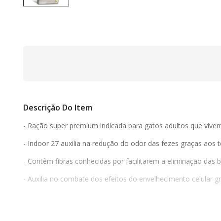
Descrição Do Item
- Ração super premium indicada para gatos adultos que vive
- Indoor 27 auxilia na redução do odor das fezes graças aos t
- Contêm fibras conhecidas por facilitarem a eliminação das b
- Auxilia no combate dos efeitos do envelhecimento celular g