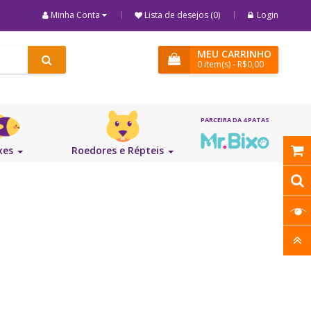
Minha Conta
Lista de desejos (0)
Login
MEU CARRINHO
0
item(s)
- R$0,00
xes
Roedores e Répteis