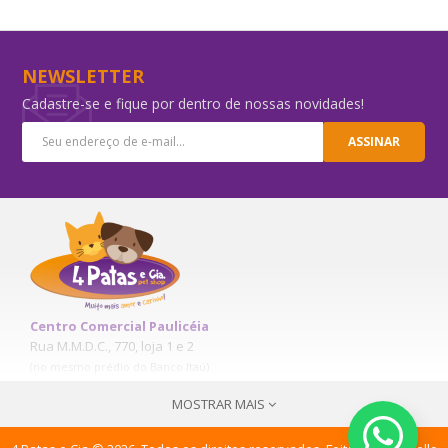
-5%
NEWSLETTER
Cadastre-se e fique por dentro de nossas novidades!
ASSINAR
Alantol 60g
R$71,16
Centro Comercial Paulicéia
R$74,90
Rua M.M.D.C., 770, loja 1 e 2
(no mesmo prédio do Banco Itaú)
COMPRAR
Paulicéia – S.B.C. - SP
MOSTRAR MAIS
(11) 4178-6461
(11) 9 6164-0027
(11) 9 1602-0027