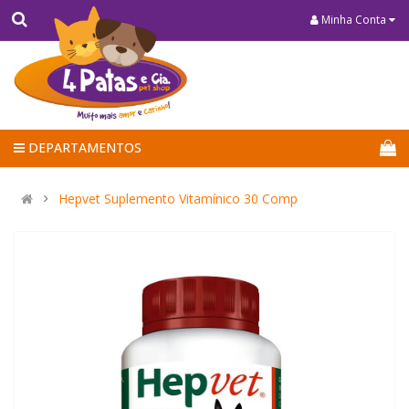
Minha Conta
DEPARTAMENTOS
Hepvet Suplemento Vitamínico 30 Comp