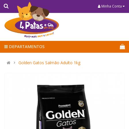
Minha Conta
DEPARTAMENTOS
Golden Gatos Salmão Adulto 1kg