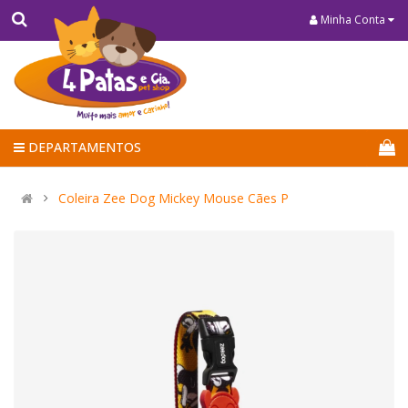
Minha Conta
DEPARTAMENTOS
Coleira Zee Dog Mickey Mouse Cães P