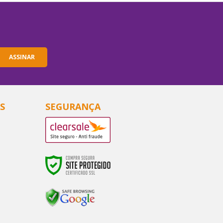
-5%
-5%
ASSINAR
rgovet c 0,7mg
Alergovet c 1,4mg
S
SEGURANÇA
1,66
R$81,61
R$64,90
R$85,90
COMPRAR
COMPRAR