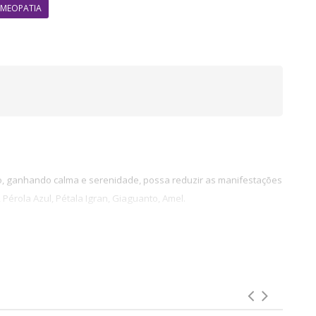
MEOPATIA
ho, ganhando calma e serenidade, possa reduzir as manifestações
érola Azul, Pétala Igran, Giaguanto, Amel.