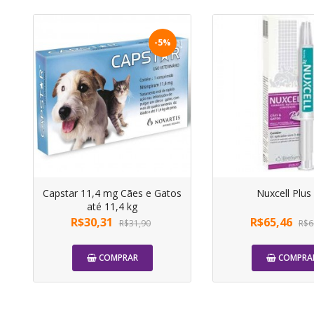
-5%
Capstar 11,4 mg Cães e Gatos
Nuxcell Plus
até 11,4 kg
R$30,31
R$65,46
R$31,90
R$6
COMPRAR
COMPRA