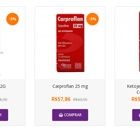
-5%
-5%
 2G
Carproflan 25 mg
Ketoj
C
R$57,86
R$5
8,90
R$60,90
R
COMPRAR