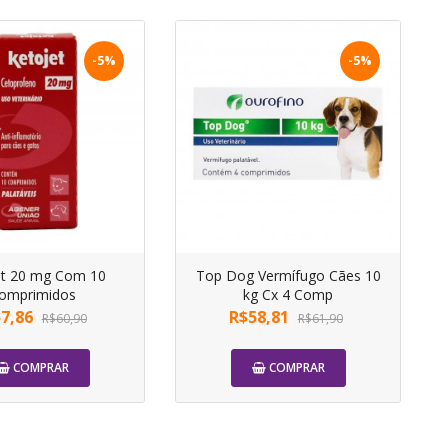
-5%
-5%
et 20 mg Com 10
Top Dog Vermífugo Cães 10
omprimidos
kg Cx 4 Comp
7,86
R$58,81
R$60,90
R$61,90
COMPRAR
COMPRAR