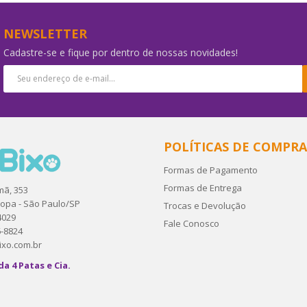
-5%
-5%
NEWSLETTER
Cadastre-se e fique por dentro de nossas novidades!
mg
Alcort 5mg
Ale
POLÍTICAS DE COMPRA
Formas de Pagamento
R$25,56
R$6
58,90
R$26,90
Formas de Entrega
mã, 353
ropa - São Paulo/SP
Trocas e Devolução
R
COMPRAR
4029
Fale Conosco
6-8824
xo.com.br
da 4 Patas e Cia.