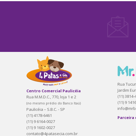
-5%
Alantol 60g
Alcort 20 
R$71,16
R$55,96
R$74,90
R$
Rua Tucu
Jardim Eu
Centro Comercial Paulicéia
COMPRAR
COMPRA
(11) 3814-
Rua M.M.D.C., 770, loja 1 e 2
(11) 9 141
(no mesmo prédio do Banco Itaú)
info@mrbi
Paulicéia – S.B.C. - SP
(11) 4178-6461
Parceira 
(11) 9 6164-0027
(11) 9 1602-0027
contato@4patasecia.com.br