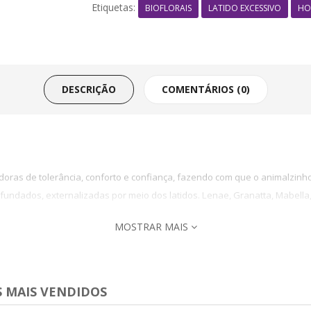
Etiquetas:
BIOFLORAIS
LATIDO EXCESSIVO
HO
DESCRIÇÃO
COMENTÁRIOS (0)
doras de tolerância, conforto e confiança, fazendo com que o animalzin
dados, externalizadas por meio dos latidos. Lenae, Granatta, Mabella, P
MOSTRAR MAIS
 MAIS VENDIDOS