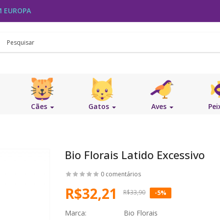
M EUROPA
Cães
Gatos
Aves
Pei
Bio Florais Latido Excessivo
0 comentários
R$32,21
R$33,90
-5%
Marca:
Bio Florais