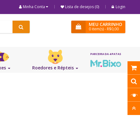
Minha Conta
Lista de desejos (0)
Login
MEU CARRINHO
0
item(s)
- R$0,00
xes
Roedores e Répteis