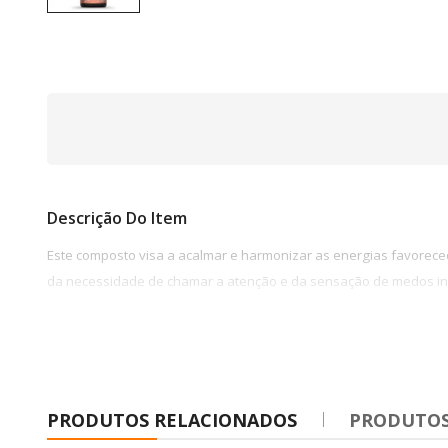
Descrição Do Item
Este composto visa a acalmar e harmonizar as energias favorece
da necessidade de chamar a atenção e da sensação de medos infun
PRODUTOS RELACIONADOS
PRODUTOS