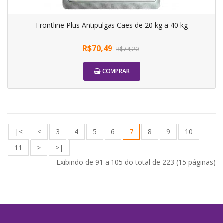
Frontline Plus Antipulgas Cães de 20 kg a 40 kg
R$70,49
R$74,20
COMPRAR
|<
<
3
4
5
6
7
8
9
10
11
>
>|
Exibindo de 91 a 105 do total de 223 (15 páginas)