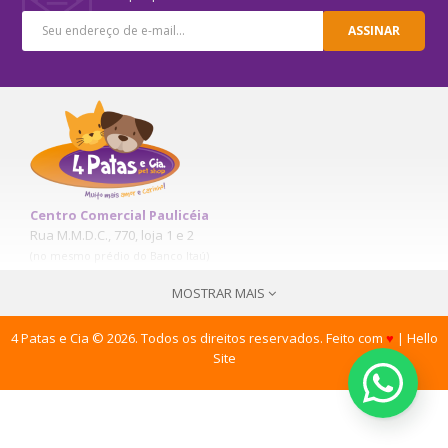
ASSINAR
Centro Comercial Paulicéia
Rua M.M.D.C., 770, loja 1 e 2
(no mesmo prédio do Banco Itaú)
Paulicéia – S.B.C. - SP
MOSTRAR MAIS
(11) 4178-6461
(11) 9 6164-0027
(11) 9 1602-0027
4 Patas e Cia © 2026. Todos os direitos reservados. Feito com
♥
|
Hello
contato@4patasecia.com.br
Site
CNPJ:
02.649.694/0001-18